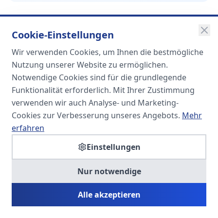
Cookie-Einstellungen
Wir verwenden Cookies, um Ihnen die bestmögliche
SOMA
Nutzung unserer Website zu ermöglichen.
Unternehmensgruppe
Notwendige Cookies sind für die grundlegende
Funktionalität erforderlich. Mit Ihrer Zustimmung
Spezialisiert auf Fach- und
verwenden wir auch Analyse- und Marketing-
Führungskräfte in der
Cookies zur Verbesserung unseres Angebots.
Mehr
Personaldienstleistung
erfahren
Einstellungen
SOMA HR KONSULT UG
Nur notwendige
Personalberatung & Executive Search
Alle akzeptieren