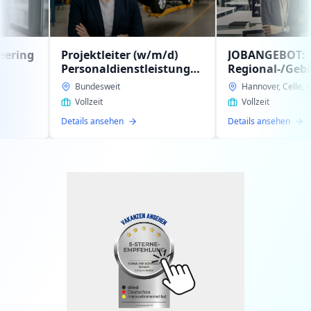
ojektleiter (w/m/d)
JOBANGEBOT:
rsonaldienstleistung
Regional-/Gebietsleitung
tern im
(w/m/d)
Bundesweit
Hannover, Celle, Hildesheim
schäftsbereich
Personaldienstleistung
Vollzeit
Vollzeit
tomotiv gesucht
zur Expansion unseres
ails ansehen
Details ansehen
Auftraggebers gesucht