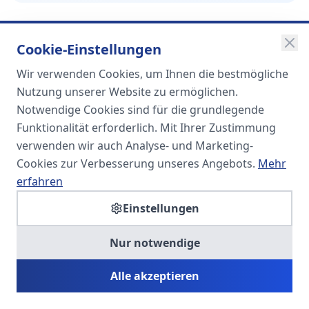
Cookie-Einstellungen
Wir verwenden Cookies, um Ihnen die bestmögliche
SOMA
Nutzung unserer Website zu ermöglichen.
Unternehmensgruppe
Notwendige Cookies sind für die grundlegende
Funktionalität erforderlich. Mit Ihrer Zustimmung
Spezialisiert auf Fach- und
verwenden wir auch Analyse- und Marketing-
Führungskräfte in der
Cookies zur Verbesserung unseres Angebots.
Mehr
Personaldienstleistung
erfahren
Einstellungen
SOMA HR KONSULT UG
Nur notwendige
Personalberatung & Executive Search
Alle akzeptieren