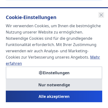
Cookie-Einstellungen
Wir verwenden Cookies, um Ihnen die bestmögliche
SOMA
Nutzung unserer Website zu ermöglichen.
Unternehmensgruppe
Notwendige Cookies sind für die grundlegende
Funktionalität erforderlich. Mit Ihrer Zustimmung
Spezialisiert auf Fach- und
verwenden wir auch Analyse- und Marketing-
Führungskräfte in der
Cookies zur Verbesserung unseres Angebots.
Mehr
Personaldienstleistung
erfahren
Einstellungen
SOMA HR KONSULT UG
Nur notwendige
Personalberatung & Executive Search
Alle akzeptieren