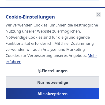
Cookie-Einstellungen
Wir verwenden Cookies, um Ihnen die bestmögliche
SOMA
Nutzung unserer Website zu ermöglichen.
Unternehmensgruppe
Notwendige Cookies sind für die grundlegende
Funktionalität erforderlich. Mit Ihrer Zustimmung
Spezialisiert auf Fach- und
verwenden wir auch Analyse- und Marketing-
Führungskräfte in der
Cookies zur Verbesserung unseres Angebots.
Mehr
Personaldienstleistung
erfahren
Einstellungen
SOMA HR KONSULT UG
Nur notwendige
Personalberatung & Executive Search
Alle akzeptieren