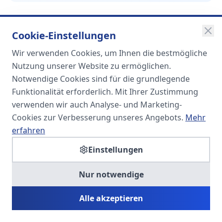
Cookie-Einstellungen
Wir verwenden Cookies, um Ihnen die bestmögliche
SOMA
Nutzung unserer Website zu ermöglichen.
Unternehmensgruppe
Notwendige Cookies sind für die grundlegende
Funktionalität erforderlich. Mit Ihrer Zustimmung
Spezialisiert auf Fach- und
verwenden wir auch Analyse- und Marketing-
Führungskräfte in der
Cookies zur Verbesserung unseres Angebots.
Mehr
Personaldienstleistung
erfahren
Einstellungen
SOMA HR KONSULT UG
Nur notwendige
Personalberatung & Executive Search
Alle akzeptieren