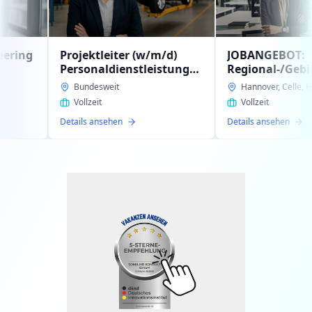
ojektleiter (w/m/d)
JOBANGEBOT:
rsonaldienstleistung
Regional-/Gebietsleitung
tern im
(w/m/d)
Bundesweit
Hannover, Celle, Hildesheim
schäftsbereich
Personaldienstleistung
Vollzeit
Vollzeit
tomotiv gesucht
zur Expansion unseres
ails ansehen
Details ansehen
Auftraggebers gesucht