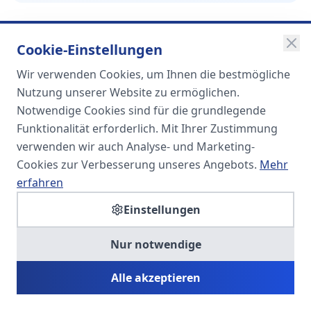
Cookie-Einstellungen
Wir verwenden Cookies, um Ihnen die bestmögliche
SOMA
Nutzung unserer Website zu ermöglichen.
Unternehmensgruppe
Notwendige Cookies sind für die grundlegende
Funktionalität erforderlich. Mit Ihrer Zustimmung
Spezialisiert auf Fach- und
verwenden wir auch Analyse- und Marketing-
Führungskräfte in der
Cookies zur Verbesserung unseres Angebots.
Mehr
Personaldienstleistung
erfahren
Einstellungen
SOMA HR KONSULT UG
Nur notwendige
Personalberatung & Executive Search
Alle akzeptieren