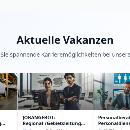
Aktuelle Vakanzen
Sie spannende Karrieremöglichkeiten bei unser
JOBANGEBOT:
Personalberater (w/m/d
Regional-/Gebietsleitung
Personaldienstleistung
(w/m/d)
intern in 09456 Anaberg