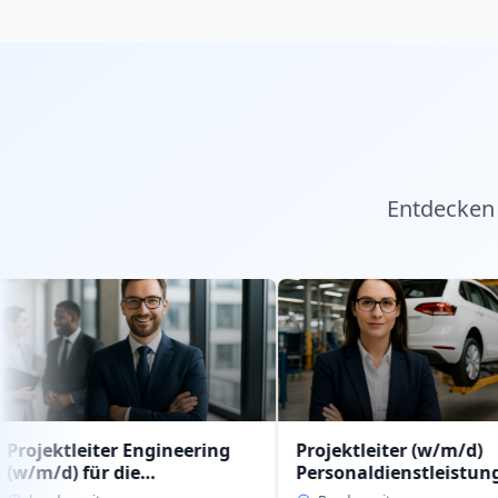
Entdecken 
iter Engineering
Projektleiter (w/m/d)
ür die
Personaldienstleistung
ienstleistung
intern im Geschäftsbereich