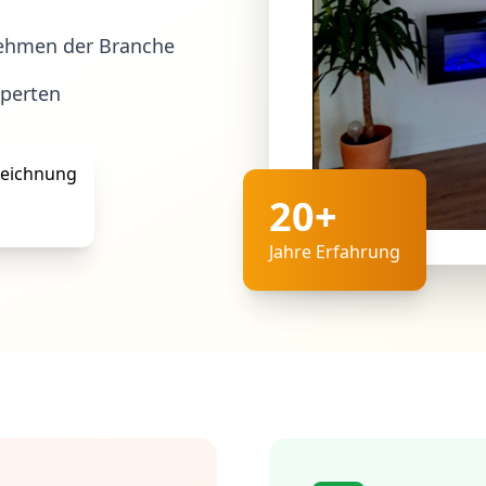
ehmen der Branche
xperten
20+
Jahre Erfahrung