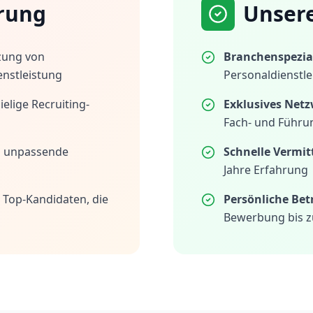
rung
Unser
zung von
Branchenspezial
enstleistung
Personaldienstle
elige Recruiting-
Exklusives Netz
Fach- und Führu
h unpassende
Schnelle Vermit
Jahre Erfahrung
 Top-Kandidaten, die
Persönliche Be
Bewerbung bis z