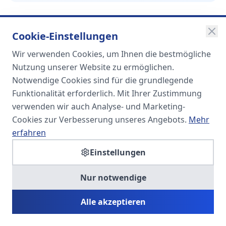
Cookie-Einstellungen
Wir verwenden Cookies, um Ihnen die bestmögliche
SOMA
Nutzung unserer Website zu ermöglichen.
Unternehmensgruppe
Notwendige Cookies sind für die grundlegende
Funktionalität erforderlich. Mit Ihrer Zustimmung
Spezialisiert auf Fach- und
verwenden wir auch Analyse- und Marketing-
Führungskräfte in der
Cookies zur Verbesserung unseres Angebots.
Mehr
Personaldienstleistung
erfahren
Einstellungen
SOMA HR KONSULT UG
Nur notwendige
Personalberatung & Executive Search
Alle akzeptieren