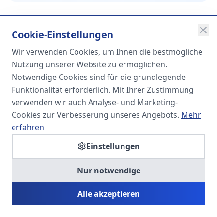
Cookie-Einstellungen
Wir verwenden Cookies, um Ihnen die bestmögliche
SOMA
Nutzung unserer Website zu ermöglichen.
Unternehmensgruppe
Notwendige Cookies sind für die grundlegende
Funktionalität erforderlich. Mit Ihrer Zustimmung
Spezialisiert auf Fach- und
verwenden wir auch Analyse- und Marketing-
Führungskräfte in der
Cookies zur Verbesserung unseres Angebots.
Mehr
Personaldienstleistung
erfahren
Einstellungen
SOMA HR KONSULT UG
Nur notwendige
Personalberatung & Executive Search
Alle akzeptieren