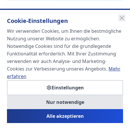
Cookie-Einstellungen
Wir verwenden Cookies, um Ihnen die bestmögliche
SOMA
Nutzung unserer Website zu ermöglichen.
Unternehmensgruppe
Notwendige Cookies sind für die grundlegende
Funktionalität erforderlich. Mit Ihrer Zustimmung
Spezialisiert auf Fach- und
verwenden wir auch Analyse- und Marketing-
Führungskräfte in der
Cookies zur Verbesserung unseres Angebots.
Mehr
Personaldienstleistung
erfahren
Einstellungen
SOMA HR KONSULT UG
Nur notwendige
Personalberatung & Executive Search
Alle akzeptieren