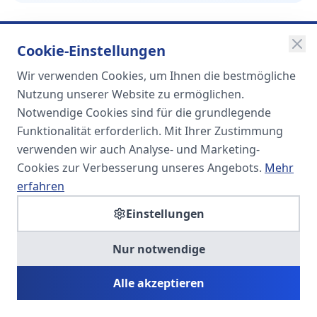
Cookie-Einstellungen
Wir verwenden Cookies, um Ihnen die bestmögliche
SOMA
Nutzung unserer Website zu ermöglichen.
Unternehmensgruppe
Notwendige Cookies sind für die grundlegende
Funktionalität erforderlich. Mit Ihrer Zustimmung
Spezialisiert auf Fach- und
verwenden wir auch Analyse- und Marketing-
Führungskräfte in der
Cookies zur Verbesserung unseres Angebots.
Mehr
Personaldienstleistung
erfahren
Einstellungen
SOMA HR KONSULT UG
Nur notwendige
Personalberatung & Executive Search
Alle akzeptieren