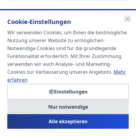
Cookie-Einstellungen
Wir verwenden Cookies, um Ihnen die bestmögliche
SOMA
Nutzung unserer Website zu ermöglichen.
Unternehmensgruppe
Notwendige Cookies sind für die grundlegende
Funktionalität erforderlich. Mit Ihrer Zustimmung
Spezialisiert auf Fach- und
verwenden wir auch Analyse- und Marketing-
Führungskräfte in der
Cookies zur Verbesserung unseres Angebots.
Mehr
Personaldienstleistung
erfahren
Einstellungen
SOMA HR KONSULT UG
Nur notwendige
Personalberatung & Executive Search
Alle akzeptieren