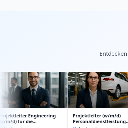
Entdecken 
ter Engineering
Projektleiter (w/m/d)
J
 die
Personaldienstleistung
R
enstleistung
intern im Geschäftsbereich
(