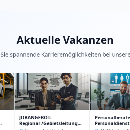
Aktuelle Vakanzen
Sie spannende Karrieremöglichkeiten bei unser
OBANGEBOT:
Personalberater (w/m/d)
egional-/Gebietsleitung
Personaldienstleistung
w/m/d)
intern in 09456 Anaberg-