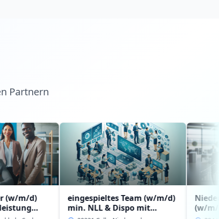
en Partnern
eingespieltes Team (w/m/d)
Niederlassungsl
min. NLL & Dispo mit
(w/m/d) mit
Erfahrung bzw.
Führungserfahr