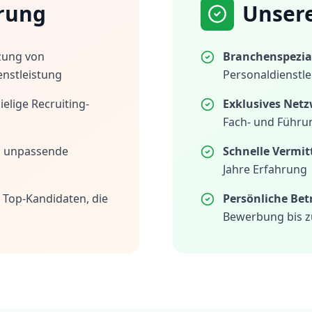
rung
Unser
zung von
Branchenspezial
enstleistung
Personaldienstle
elige Recruiting-
Exklusives Netz
Fach- und Führu
h unpassende
Schnelle Vermit
Jahre Erfahrung
 Top-Kandidaten, die
Persönliche Be
Bewerbung bis z