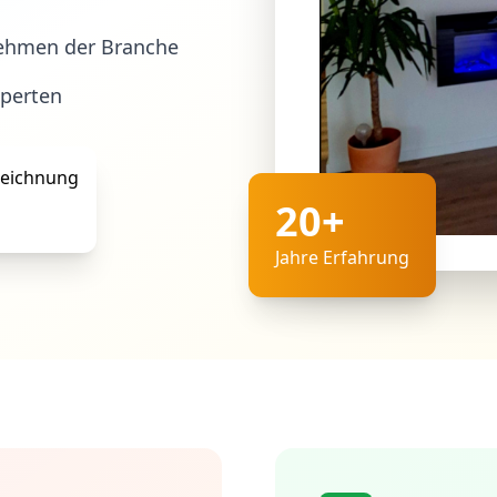
ehmen der Branche
xperten
20+
Jahre Erfahrung