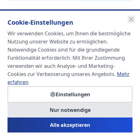
Cookie-Einstellungen
Wir verwenden Cookies, um Ihnen die bestmögliche
SOMA
Nutzung unserer Website zu ermöglichen.
Unternehmensgruppe
Notwendige Cookies sind für die grundlegende
Funktionalität erforderlich. Mit Ihrer Zustimmung
Spezialisiert auf Fach- und
verwenden wir auch Analyse- und Marketing-
Führungskräfte in der
Cookies zur Verbesserung unseres Angebots.
Mehr
Personaldienstleistung
erfahren
Einstellungen
SOMA HR KONSULT UG
Nur notwendige
Personalberatung & Executive Search
Alle akzeptieren