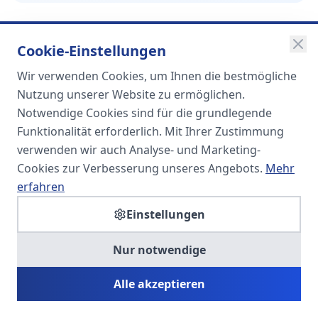
Cookie-Einstellungen
Wir verwenden Cookies, um Ihnen die bestmögliche
SOMA
Nutzung unserer Website zu ermöglichen.
Unternehmensgruppe
Notwendige Cookies sind für die grundlegende
Funktionalität erforderlich. Mit Ihrer Zustimmung
Spezialisiert auf Fach- und
verwenden wir auch Analyse- und Marketing-
Führungskräfte in der
Cookies zur Verbesserung unseres Angebots.
Mehr
Personaldienstleistung
erfahren
Einstellungen
SOMA HR KONSULT UG
Nur notwendige
Personalberatung & Executive Search
Alle akzeptieren