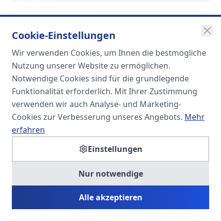
Cookie-Einstellungen
Wir verwenden Cookies, um Ihnen die bestmögliche
SOMA
Nutzung unserer Website zu ermöglichen.
Unternehmensgruppe
Notwendige Cookies sind für die grundlegende
Funktionalität erforderlich. Mit Ihrer Zustimmung
Spezialisiert auf Fach- und
verwenden wir auch Analyse- und Marketing-
Führungskräfte in der
Cookies zur Verbesserung unseres Angebots.
Mehr
Personaldienstleistung
erfahren
Einstellungen
SOMA HR KONSULT UG
Nur notwendige
Personalberatung & Executive Search
Alle akzeptieren