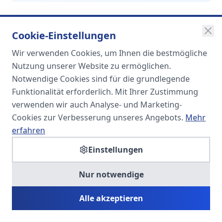
Cookie-Einstellungen
Wir verwenden Cookies, um Ihnen die bestmögliche
SOMA
Nutzung unserer Website zu ermöglichen.
Unternehmensgruppe
Notwendige Cookies sind für die grundlegende
Funktionalität erforderlich. Mit Ihrer Zustimmung
Spezialisiert auf Fach- und
verwenden wir auch Analyse- und Marketing-
Führungskräfte in der
Cookies zur Verbesserung unseres Angebots.
Mehr
Personaldienstleistung
erfahren
Einstellungen
SOMA HR KONSULT UG
Nur notwendige
Personalberatung & Executive Search
Alle akzeptieren