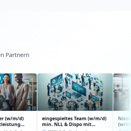
en Partnern
eingespieltes Team (w/m/d)
Niederlassungs
min. NLL & Dispo mit
(w/m/d) mit
Erfahrung bzw.
Führungserfah