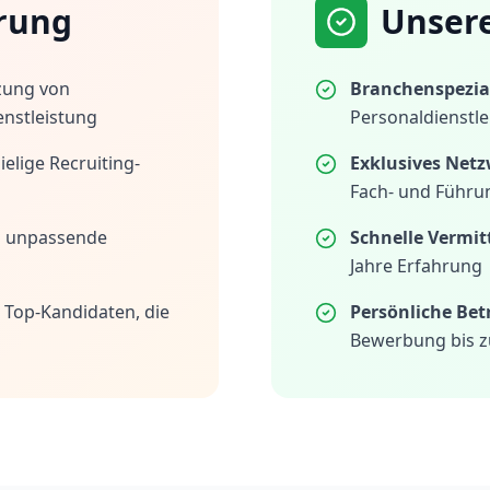
rung
Unser
zung von
Branchenspezial
enstleistung
Personaldienstle
elige Recruiting-
Exklusives Netz
Fach- und Führu
h unpassende
Schnelle Vermit
Jahre Erfahrung
 Top-Kandidaten, die
Persönliche Be
Bewerbung bis z