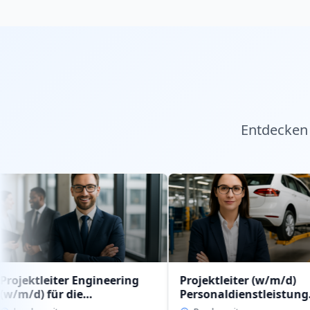
Entdecken 
ter Engineering
Projektleiter (w/m/d)
r die
Personaldienstleistung
R
ienstleistung
intern im Geschäftsbereich
(