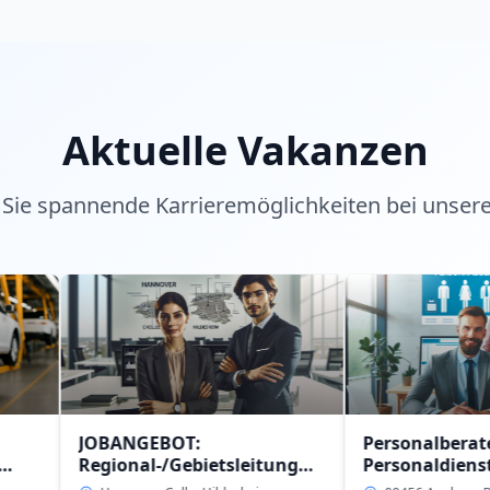
Aktuelle Vakanzen
Sie spannende Karrieremöglichkeiten bei unser
JOBANGEBOT:
Personalberater (w/m/d)
egional-/Gebietsleitung
Personaldienstleistung
w/m/d)
intern in 09456 Anaberg-