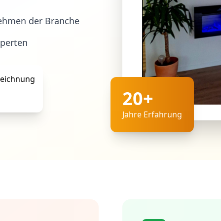
ehmen der Branche
xperten
20+
Jahre Erfahrung