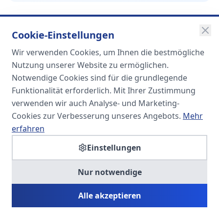
Cookie-Einstellungen
Wir verwenden Cookies, um Ihnen die bestmögliche
SOMA
Nutzung unserer Website zu ermöglichen.
Unternehmensgruppe
Notwendige Cookies sind für die grundlegende
Funktionalität erforderlich. Mit Ihrer Zustimmung
Spezialisiert auf Fach- und
verwenden wir auch Analyse- und Marketing-
Führungskräfte in der
Cookies zur Verbesserung unseres Angebots.
Mehr
Personaldienstleistung
erfahren
Einstellungen
SOMA HR KONSULT UG
Nur notwendige
Personalberatung & Executive Search
Alle akzeptieren