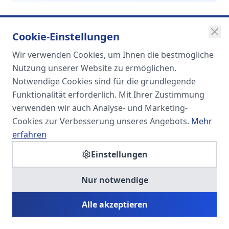
Cookie-Einstellungen
Wir verwenden Cookies, um Ihnen die bestmögliche
SOMA
Nutzung unserer Website zu ermöglichen.
Unternehmensgruppe
Notwendige Cookies sind für die grundlegende
Funktionalität erforderlich. Mit Ihrer Zustimmung
Spezialisiert auf Fach- und
verwenden wir auch Analyse- und Marketing-
Führungskräfte in der
Cookies zur Verbesserung unseres Angebots.
Mehr
Personaldienstleistung
erfahren
Einstellungen
SOMA HR KONSULT UG
Nur notwendige
Personalberatung & Executive Search
Alle akzeptieren