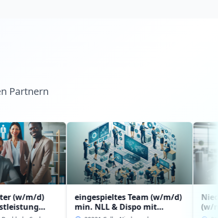
en Partnern
d)
eingespieltes Team (w/m/d)
Niederlassung
min. NLL & Dispo mit
(w/m/d) mit
g-
Erfahrung bzw.
Führungserfa