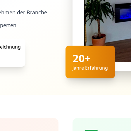
ehmen der Branche
xperten
20+
Jahre Erfahrung