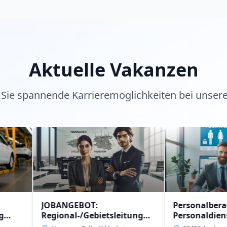
Aktuelle Vakanzen
Sie spannende Karrieremöglichkeiten bei unser
JOBANGEBOT:
Personalberater (w/m/
Regional-/Gebietsleitung
Personaldienstleistung
(w/m/d)
intern in 09456 Anaber