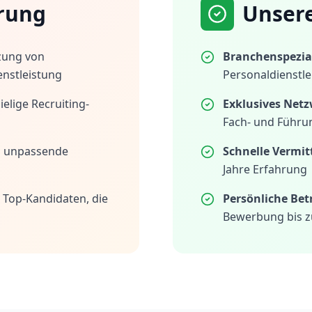
rung
Unser
zung von
Branchenspezial
enstleistung
Personaldienstle
elige Recruiting-
Exklusives Netz
Fach- und Führu
h unpassende
Schnelle Vermit
Jahre Erfahrung
 Top-Kandidaten, die
Persönliche Be
Bewerbung bis z