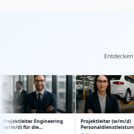
Entdecken 
eiter Engineering
Projektleiter (w/m/d)
für die
Personaldienstleistung
dienstleistung
intern im Geschäftsbereich