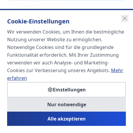
Cookie-Einstellungen
Wir verwenden Cookies, um Ihnen die bestmögliche
SOMA
Nutzung unserer Website zu ermöglichen.
Unternehmensgruppe
Notwendige Cookies sind für die grundlegende
Funktionalität erforderlich. Mit Ihrer Zustimmung
Spezialisiert auf Fach- und
verwenden wir auch Analyse- und Marketing-
Führungskräfte in der
Cookies zur Verbesserung unseres Angebots.
Mehr
Personaldienstleistung
erfahren
Einstellungen
SOMA HR KONSULT UG
Nur notwendige
Personalberatung & Executive Search
Alle akzeptieren