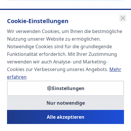
Cookie-Einstellungen
Wir verwenden Cookies, um Ihnen die bestmögliche
SOMA
Nutzung unserer Website zu ermöglichen.
Unternehmensgruppe
Notwendige Cookies sind für die grundlegende
Funktionalität erforderlich. Mit Ihrer Zustimmung
Spezialisiert auf Fach- und
verwenden wir auch Analyse- und Marketing-
Führungskräfte in der
Cookies zur Verbesserung unseres Angebots.
Mehr
Personaldienstleistung
erfahren
Einstellungen
SOMA HR KONSULT UG
Nur notwendige
Personalberatung & Executive Search
Alle akzeptieren