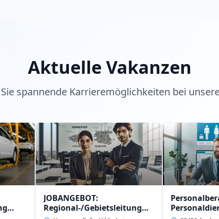
Aktuelle Vakanzen
Sie spannende Karrieremöglichkeiten bei unser
JOBANGEBOT:
Personalberater (w/m/
Regional-/Gebietsleitung
Personaldienstleistun
(w/m/d)
intern in 09456 Anaber