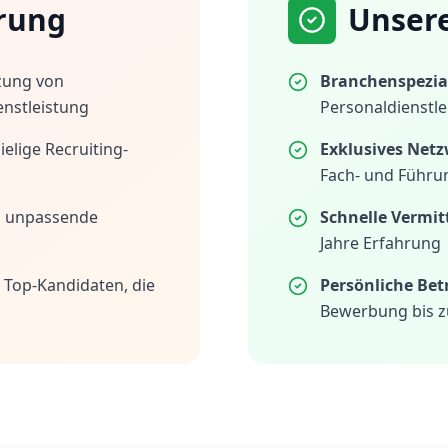
rung
Unser
zung von
Branchenspezial
enstleistung
Personaldienstle
elige Recruiting-
Exklusives Netz
Fach- und Führu
h unpassende
Schnelle Vermit
Jahre Erfahrung
 Top-Kandidaten, die
Persönliche Be
Bewerbung bis z