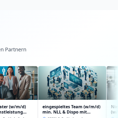
en Partnern
d)
eingespieltes Team (w/m/d)
Niederlassun
g
min. NLL & Dispo mit
(w/m/d) mit
g-
Erfahrung bzw.
Führungserfa