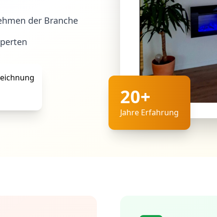
ehmen der Branche
xperten
20+
Jahre Erfahrung