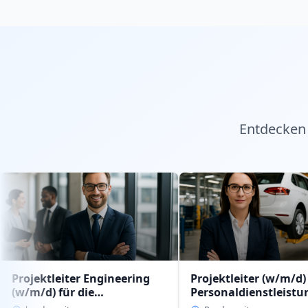
Entdecken 
eiter Engineering
Projektleiter (w/m/d)
für die
Personaldienstleistung
ldienstleistung
intern im Geschäftsbereich