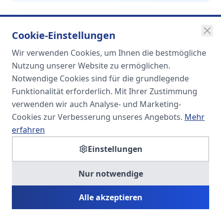
Cookie-Einstellungen
Wir verwenden Cookies, um Ihnen die bestmögliche
SOMA
Nutzung unserer Website zu ermöglichen.
Unternehmensgruppe
Notwendige Cookies sind für die grundlegende
Funktionalität erforderlich. Mit Ihrer Zustimmung
Spezialisiert auf Fach- und
verwenden wir auch Analyse- und Marketing-
Führungskräfte in der
Cookies zur Verbesserung unseres Angebots.
Mehr
Personaldienstleistung
erfahren
Einstellungen
SOMA HR KONSULT UG
Nur notwendige
Personalberatung & Executive Search
Alle akzeptieren