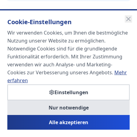
Cookie-Einstellungen
Wir verwenden Cookies, um Ihnen die bestmögliche
SOMA
Nutzung unserer Website zu ermöglichen.
Unternehmensgruppe
Notwendige Cookies sind für die grundlegende
Funktionalität erforderlich. Mit Ihrer Zustimmung
Spezialisiert auf Fach- und
verwenden wir auch Analyse- und Marketing-
Führungskräfte in der
Cookies zur Verbesserung unseres Angebots.
Mehr
Personaldienstleistung
erfahren
Einstellungen
SOMA HR KONSULT UG
Nur notwendige
Personalberatung & Executive Search
Alle akzeptieren