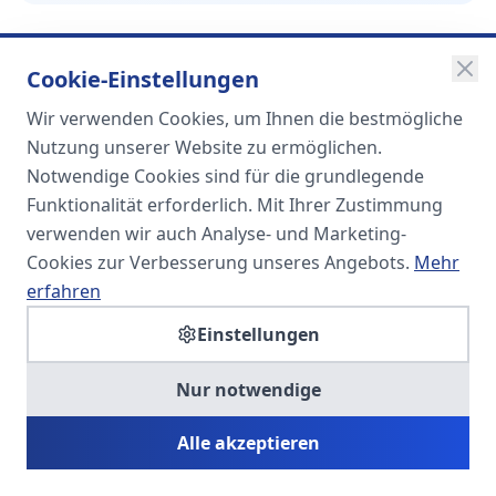
Cookie-Einstellungen
Wir verwenden Cookies, um Ihnen die bestmögliche
SOMA
Nutzung unserer Website zu ermöglichen.
Unternehmensgruppe
Notwendige Cookies sind für die grundlegende
Funktionalität erforderlich. Mit Ihrer Zustimmung
Spezialisiert auf Fach- und
verwenden wir auch Analyse- und Marketing-
Führungskräfte in der
Cookies zur Verbesserung unseres Angebots.
Mehr
Personaldienstleistung
erfahren
Einstellungen
SOMA HR KONSULT UG
Nur notwendige
Personalberatung & Executive Search
Alle akzeptieren