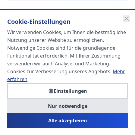
Cookie-Einstellungen
Wir verwenden Cookies, um Ihnen die bestmögliche
SOMA
Nutzung unserer Website zu ermöglichen.
Unternehmensgruppe
Notwendige Cookies sind für die grundlegende
Funktionalität erforderlich. Mit Ihrer Zustimmung
Spezialisiert auf Fach- und
verwenden wir auch Analyse- und Marketing-
Führungskräfte in der
Cookies zur Verbesserung unseres Angebots.
Mehr
Personaldienstleistung
erfahren
Einstellungen
SOMA HR KONSULT UG
Nur notwendige
Personalberatung & Executive Search
Alle akzeptieren