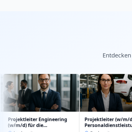
Entdecken 
leiter Engineering
Projektleiter (w/m/d)
 für die
Personaldienstleistung
aldienstleistung
intern im Geschäftsbereich