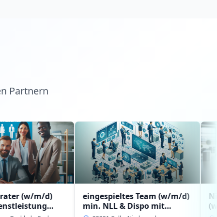
en Partnern
/d)
eingespieltes Team (w/m/d)
Niederlassu
ng
min. NLL & Dispo mit
(w/m/d) mit
rg-
Erfahrung bzw.
Führungserf