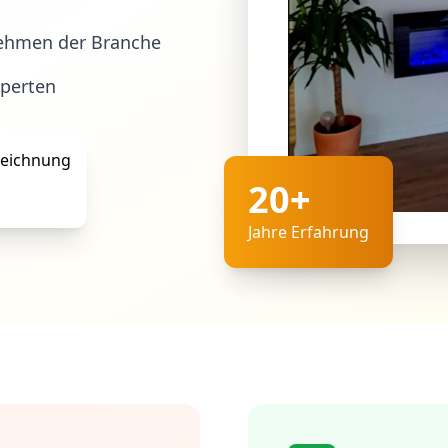
ehmen der Branche
xperten
20+
Jahre Erfahrung