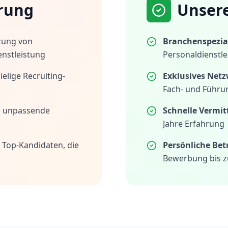
rung
Unser
zung von
Branchenspezial
enstleistung
Personaldienstle
elige Recruiting-
Exklusives Netz
Fach- und Führu
h unpassende
Schnelle Vermit
Jahre Erfahrung
 Top-Kandidaten, die
Persönliche Be
Bewerbung bis z