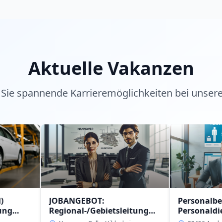
Aktuelle Vakanzen
Sie spannende Karrieremöglichkeiten bei unser
JOBANGEBOT:
Personalberater (w/m
Regional-/Gebietsleitung
Personaldienstleistu
(w/m/d)
intern in 09456 Anabe