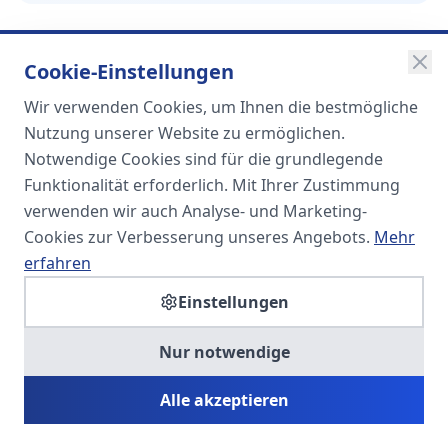
Cookie-Einstellungen
Wir verwenden Cookies, um Ihnen die bestmögliche
SOMA
Nutzung unserer Website zu ermöglichen.
Unternehmensgruppe
Notwendige Cookies sind für die grundlegende
Funktionalität erforderlich. Mit Ihrer Zustimmung
Spezialisiert auf Fach- und
verwenden wir auch Analyse- und Marketing-
Führungskräfte in der
Cookies zur Verbesserung unseres Angebots.
Mehr
Personaldienstleistung
erfahren
Einstellungen
SOMA HR KONSULT UG
Nur notwendige
Personalberatung & Executive Search
Alle akzeptieren