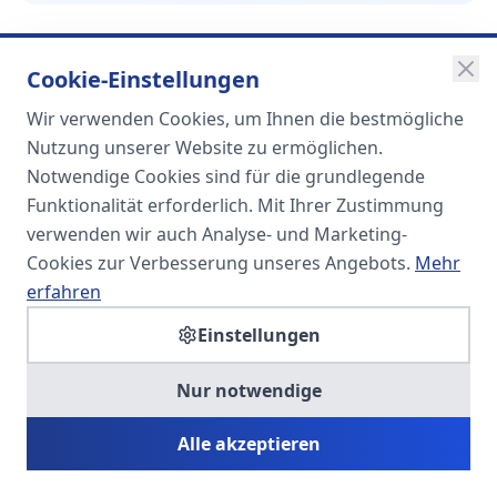
Cookie-Einstellungen
Wir verwenden Cookies, um Ihnen die bestmögliche
SOMA
Nutzung unserer Website zu ermöglichen.
Unternehmensgruppe
Notwendige Cookies sind für die grundlegende
Funktionalität erforderlich. Mit Ihrer Zustimmung
Spezialisiert auf Fach- und
verwenden wir auch Analyse- und Marketing-
Führungskräfte in der
Cookies zur Verbesserung unseres Angebots.
Mehr
Personaldienstleistung
erfahren
Einstellungen
SOMA HR KONSULT UG
Nur notwendige
Personalberatung & Executive Search
Alle akzeptieren