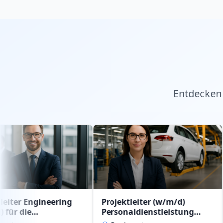
Entdecken 
neering
Projektleiter (w/m/d)
JOBANGE
Personaldienstleistung
Regional
stung
intern im Geschäftsbereich
(w/m/d)