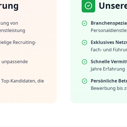
rung
Unser
zung von
Branchenspezial
enstleistung
Personaldienstle
elige Recruiting-
Exklusives Netz
Fach- und Führu
h unpassende
Schnelle Vermit
Jahre Erfahrung
 Top-Kandidaten, die
Persönliche Be
Bewerbung bis z