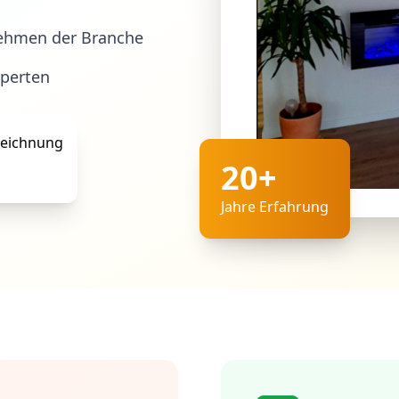
ehmen der Branche
xperten
20+
Jahre Erfahrung