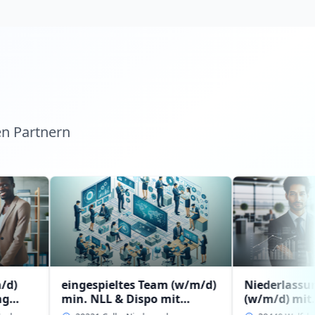
en Partnern
eingespieltes Team (w/m/d)
Niederlassungsleitung
min. NLL & Dispo mit
(w/m/d) mit
Erfahrung bzw.
Führungserfahrung od