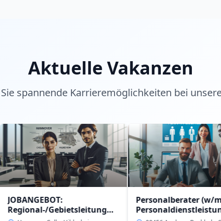
Aktuelle Vakanzen
Sie spannende Karrieremöglichkeiten bei unser
BOT:
Personalberater (w/m/d)
-/Gebietsleitung
Personaldienstleistung
intern in 09456 Anaberg-