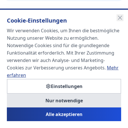
Cookie-Einstellungen
Wir verwenden Cookies, um Ihnen die bestmögliche
SOMA
Nutzung unserer Website zu ermöglichen.
Unternehmensgruppe
Notwendige Cookies sind für die grundlegende
Funktionalität erforderlich. Mit Ihrer Zustimmung
Spezialisiert auf Fach- und
verwenden wir auch Analyse- und Marketing-
Führungskräfte in der
Cookies zur Verbesserung unseres Angebots.
Mehr
Personaldienstleistung
erfahren
Einstellungen
SOMA HR KONSULT UG
Nur notwendige
Personalberatung & Executive Search
Alle akzeptieren