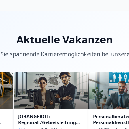
Aktuelle Vakanzen
Sie spannende Karrieremöglichkeiten bei unser
BANGEBOT:
Personalberater (w/m/d)
gional-/Gebietsleitung
Personaldienstleistung
/m/d)
intern in 09456 Anaberg-