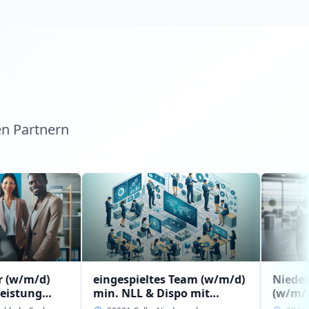
en Partnern
eingespieltes Team (w/m/d)
Niederlassungsl
min. NLL & Dispo mit
(w/m/d) mit
Erfahrung bzw.
Führungserfahru