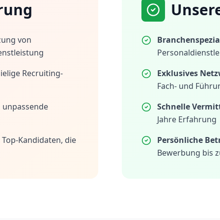
rung
Unser
zung von
Branchenspezial
enstleistung
Personaldienstle
elige Recruiting-
Exklusives Netz
Fach- und Führu
h unpassende
Schnelle Vermit
Jahre Erfahrung
 Top-Kandidaten, die
Persönliche Be
Bewerbung bis z