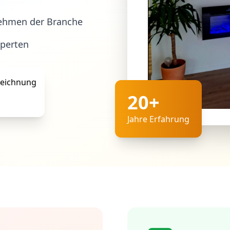
ehmen der Branche
xperten
20+
Jahre Erfahrung