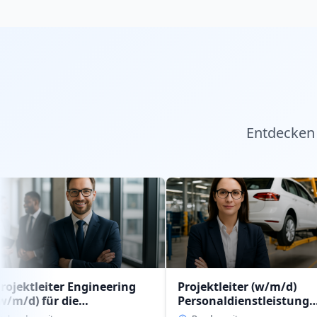
Entdecken 
er Engineering
Projektleiter (w/m/d)
JO
 die
Personaldienstleistung
Re
enstleistung
intern im Geschäftsbereich
(w