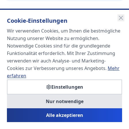
Cookie-Einstellungen
Wir verwenden Cookies, um Ihnen die bestmögliche
SOMA
Nutzung unserer Website zu ermöglichen.
Unternehmensgruppe
Notwendige Cookies sind für die grundlegende
Funktionalität erforderlich. Mit Ihrer Zustimmung
Spezialisiert auf Fach- und
verwenden wir auch Analyse- und Marketing-
Führungskräfte in der
Cookies zur Verbesserung unseres Angebots.
Mehr
Personaldienstleistung
erfahren
Einstellungen
SOMA HR KONSULT UG
Nur notwendige
Personalberatung & Executive Search
Alle akzeptieren