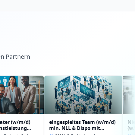
en Partnern
d)
eingespieltes Team (w/m/d)
Niederlassun
g
min. NLL & Dispo mit
(w/m/d) mit
g-
Erfahrung bzw.
Führungserfa