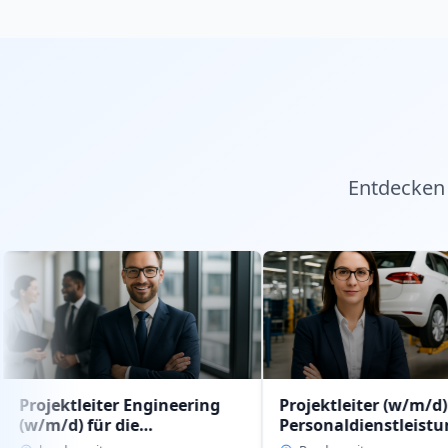
Entdecken 
eiter Engineering
Projektleiter (w/m/d)
für die
Personaldienstleistung
dienstleistung
intern im Geschäftsbereich