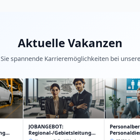
Aktuelle Vakanzen
Sie spannende Karrieremöglichkeiten bei unser
JOBANGEBOT:
Personalberater (w/m/
Regional-/Gebietsleitung
Personaldienstleistun
(w/m/d)
intern in 09456 Anaber