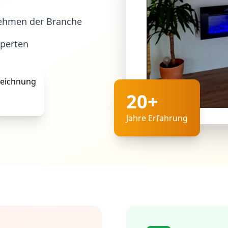
ehmen der Branche
xperten
20+
Jahre Erfahrung