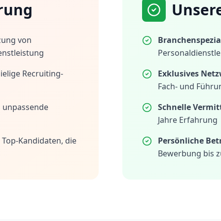
rung
Unser
zung von
Branchenspezial
enstleistung
Personaldienstle
elige Recruiting-
Exklusives Netz
Fach- und Führu
h unpassende
Schnelle Vermit
Jahre Erfahrung
 Top-Kandidaten, die
Persönliche Be
Bewerbung bis z