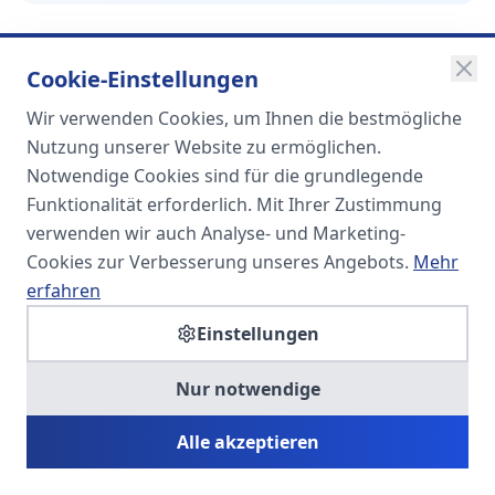
Cookie-Einstellungen
Wir verwenden Cookies, um Ihnen die bestmögliche
SOMA
Nutzung unserer Website zu ermöglichen.
Unternehmensgruppe
Notwendige Cookies sind für die grundlegende
Funktionalität erforderlich. Mit Ihrer Zustimmung
Spezialisiert auf Fach- und
verwenden wir auch Analyse- und Marketing-
Führungskräfte in der
Cookies zur Verbesserung unseres Angebots.
Mehr
Personaldienstleistung
erfahren
Einstellungen
SOMA HR KONSULT UG
Nur notwendige
Personalberatung & Executive Search
Alle akzeptieren