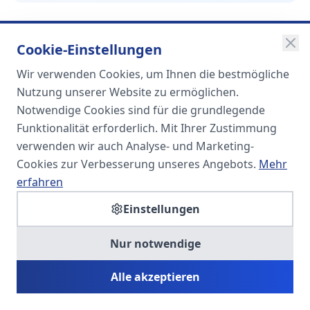
Cookie-Einstellungen
Wir verwenden Cookies, um Ihnen die bestmögliche
SOMA
Nutzung unserer Website zu ermöglichen.
Unternehmensgruppe
Notwendige Cookies sind für die grundlegende
Funktionalität erforderlich. Mit Ihrer Zustimmung
Spezialisiert auf Fach- und
verwenden wir auch Analyse- und Marketing-
Führungskräfte in der
Cookies zur Verbesserung unseres Angebots.
Mehr
Personaldienstleistung
erfahren
Einstellungen
SOMA HR KONSULT UG
Nur notwendige
Personalberatung & Executive Search
Alle akzeptieren