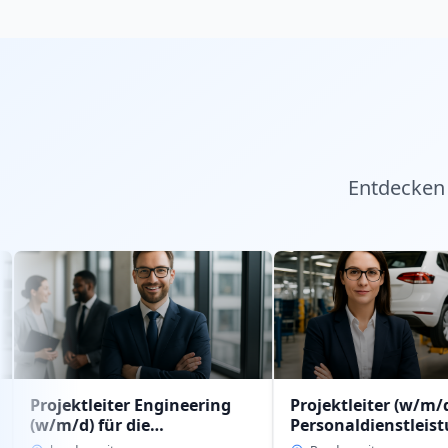
Entdecken 
leiter Engineering
Projektleiter (w/m/d)
 für die
Personaldienstleistung
aldienstleistung
intern im Geschäftsbereich