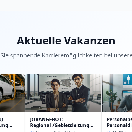
Aktuelle Vakanzen
Sie spannende Karrieremöglichkeiten bei unser
JOBANGEBOT:
Personalberater (w/m
Regional-/Gebietsleitung
Personaldienstleistu
(w/m/d)
intern in 09456 Anabe