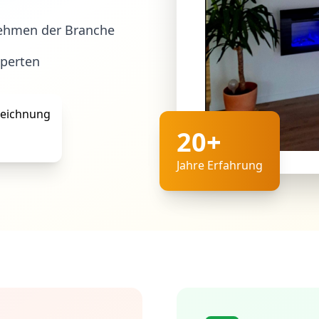
ehmen der Branche
xperten
20+
Jahre Erfahrung