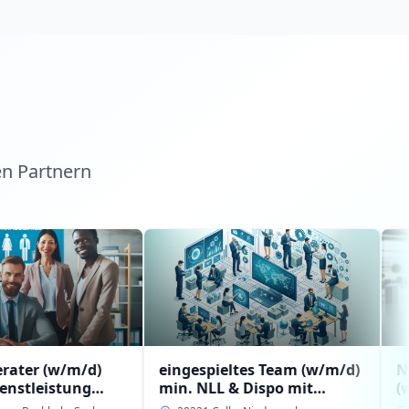
en Partnern
/d)
eingespieltes Team (w/m/d)
Niederlassu
ng
min. NLL & Dispo mit
(w/m/d) mit
rg-
Erfahrung bzw.
Führungserf