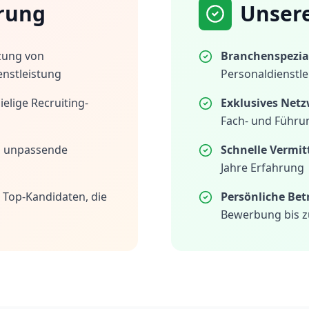
rung
Unser
zung von
Branchenspezial
enstleistung
Personaldienstle
elige Recruiting-
Exklusives Netz
Fach- und Führu
h unpassende
Schnelle Vermit
Jahre Erfahrung
 Top-Kandidaten, die
Persönliche Be
Bewerbung bis z