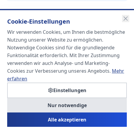
Cookie-Einstellungen
Wir verwenden Cookies, um Ihnen die bestmögliche
SOMA
Nutzung unserer Website zu ermöglichen.
Unternehmensgruppe
Notwendige Cookies sind für die grundlegende
Funktionalität erforderlich. Mit Ihrer Zustimmung
Spezialisiert auf Fach- und
verwenden wir auch Analyse- und Marketing-
Führungskräfte in der
Cookies zur Verbesserung unseres Angebots.
Mehr
Personaldienstleistung
erfahren
Einstellungen
SOMA HR KONSULT UG
Nur notwendige
Personalberatung & Executive Search
Alle akzeptieren