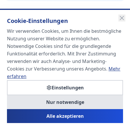
Cookie-Einstellungen
Wir verwenden Cookies, um Ihnen die bestmögliche
SOMA
Nutzung unserer Website zu ermöglichen.
Unternehmensgruppe
Notwendige Cookies sind für die grundlegende
Funktionalität erforderlich. Mit Ihrer Zustimmung
Spezialisiert auf Fach- und
verwenden wir auch Analyse- und Marketing-
Führungskräfte in der
Cookies zur Verbesserung unseres Angebots.
Mehr
Personaldienstleistung
erfahren
Einstellungen
SOMA HR KONSULT UG
Nur notwendige
Personalberatung & Executive Search
Alle akzeptieren