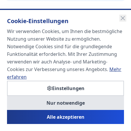
Cookie-Einstellungen
Wir verwenden Cookies, um Ihnen die bestmögliche
SOMA
Nutzung unserer Website zu ermöglichen.
Unternehmensgruppe
Notwendige Cookies sind für die grundlegende
Funktionalität erforderlich. Mit Ihrer Zustimmung
Spezialisiert auf Fach- und
verwenden wir auch Analyse- und Marketing-
Führungskräfte in der
Cookies zur Verbesserung unseres Angebots.
Mehr
Personaldienstleistung
erfahren
Einstellungen
SOMA HR KONSULT UG
Nur notwendige
Personalberatung & Executive Search
Alle akzeptieren