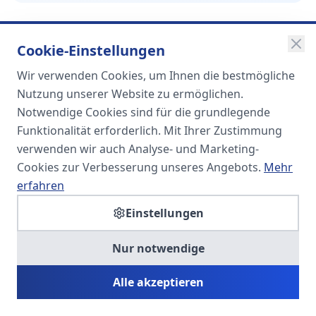
Cookie-Einstellungen
Wir verwenden Cookies, um Ihnen die bestmögliche
SOMA
Nutzung unserer Website zu ermöglichen.
Unternehmensgruppe
Notwendige Cookies sind für die grundlegende
Funktionalität erforderlich. Mit Ihrer Zustimmung
Spezialisiert auf Fach- und
verwenden wir auch Analyse- und Marketing-
Führungskräfte in der
Cookies zur Verbesserung unseres Angebots.
Mehr
Personaldienstleistung
erfahren
Einstellungen
SOMA HR KONSULT UG
Nur notwendige
Personalberatung & Executive Search
Alle akzeptieren