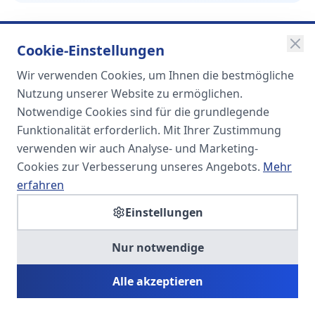
Cookie-Einstellungen
Wir verwenden Cookies, um Ihnen die bestmögliche
SOMA
Nutzung unserer Website zu ermöglichen.
Unternehmensgruppe
Notwendige Cookies sind für die grundlegende
Funktionalität erforderlich. Mit Ihrer Zustimmung
Spezialisiert auf Fach- und
verwenden wir auch Analyse- und Marketing-
Führungskräfte in der
Cookies zur Verbesserung unseres Angebots.
Mehr
Personaldienstleistung
erfahren
Einstellungen
SOMA HR KONSULT UG
Nur notwendige
Personalberatung & Executive Search
Alle akzeptieren