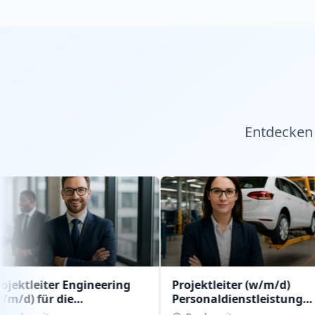
Entdecken 
r Engineering
Projektleiter (w/m/d)
JO
die
Personaldienstleistung
Reg
nstleistung
intern im Geschäftsbereich
(w