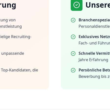
rung
Unser
zung von
Branchenspezial
enstleistung
Personaldienstle
elige Recruiting-
Exklusives Netz
Fach- und Führu
h unpassende
Schnelle Vermit
Jahre Erfahrung
 Top-Kandidaten, die
Persönliche Be
Bewerbung bis z