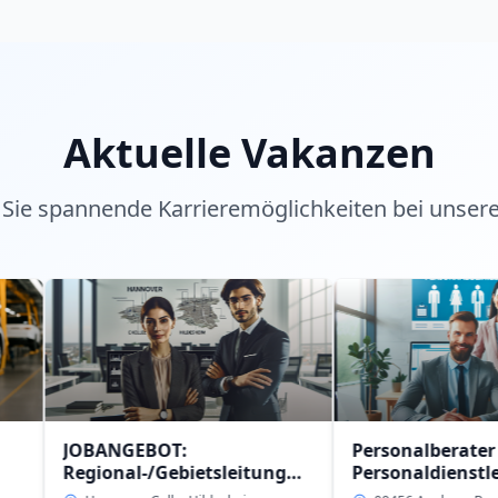
Aktuelle Vakanzen
Sie spannende Karrieremöglichkeiten bei unser
BANGEBOT:
Personalberater (w/m/d)
ional-/Gebietsleitung
Personaldienstleistung
/m/d)
intern in 09456 Anaberg-