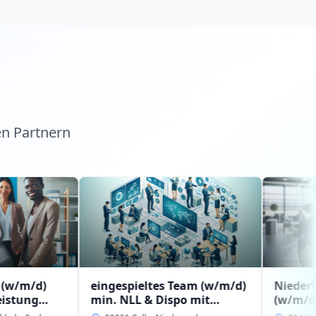
en Partnern
eingespieltes Team (w/m/d)
Niederlassungsle
min. NLL & Dispo mit
(w/m/d) mit
Erfahrung bzw.
Führungserfahru