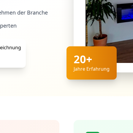
ehmen der Branche
xperten
20+
Jahre Erfahrung