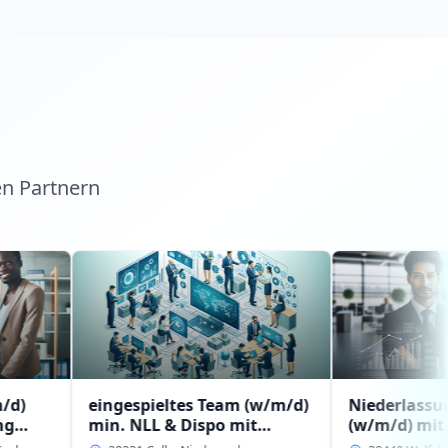
en Partnern
eingespieltes Team (w/m/d)
Niederlassungsleitung
min. NLL & Dispo mit
(w/m/d) mit
Erfahrung bzw.
Führungserfahrung od