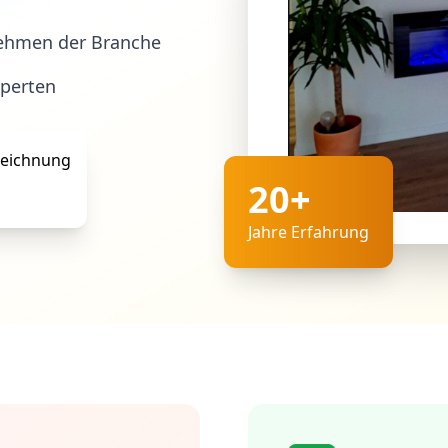
ehmen der Branche
xperten
20+
Jahre Erfahrung