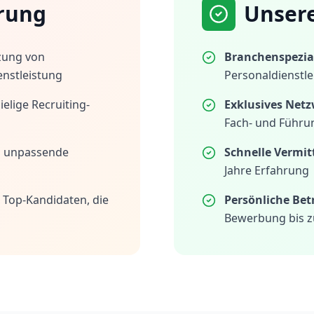
rung
Unser
zung von
Branchenspezial
enstleistung
Personaldienstle
elige Recruiting-
Exklusives Netz
Fach- und Führu
h unpassende
Schnelle Vermit
Jahre Erfahrung
 Top-Kandidaten, die
Persönliche Be
Bewerbung bis z