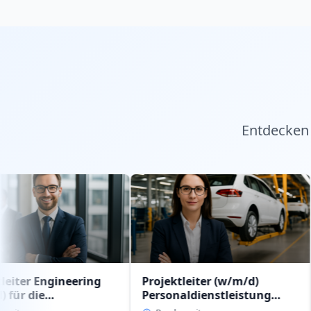
Entdecken 
ineering
Projektleiter (w/m/d)
JOBANG
Personaldienstleistung
Regional
istung
intern im Geschäftsbereich
(w/m/d)