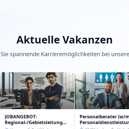
Aktuelle Vakanzen
Sie spannende Karrieremöglichkeiten bei unser
EBOT:
Personalberater (w/m/d)
-/Gebietsleitung
Personaldienstleistung
intern in 09456 Anaberg-