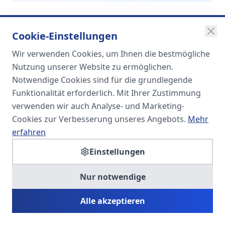
Cookie-Einstellungen
Wir verwenden Cookies, um Ihnen die bestmögliche
SOMA
Nutzung unserer Website zu ermöglichen.
Unternehmensgruppe
Notwendige Cookies sind für die grundlegende
Funktionalität erforderlich. Mit Ihrer Zustimmung
Spezialisiert auf Fach- und
verwenden wir auch Analyse- und Marketing-
Führungskräfte in der
Cookies zur Verbesserung unseres Angebots.
Mehr
Personaldienstleistung
erfahren
Einstellungen
SOMA HR KONSULT UG
Nur notwendige
Personalberatung & Executive Search
Alle akzeptieren