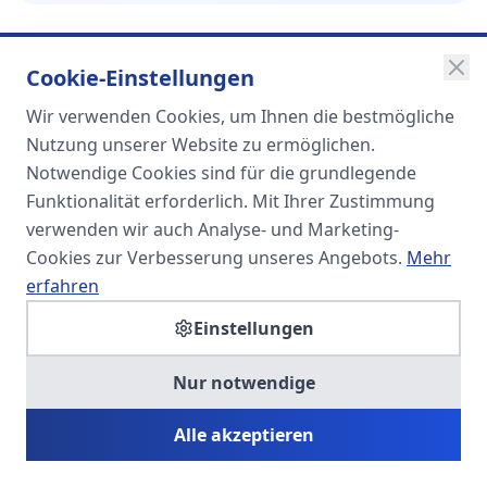
Cookie-Einstellungen
Wir verwenden Cookies, um Ihnen die bestmögliche
SOMA
Nutzung unserer Website zu ermöglichen.
Unternehmensgruppe
Notwendige Cookies sind für die grundlegende
Funktionalität erforderlich. Mit Ihrer Zustimmung
Spezialisiert auf Fach- und
verwenden wir auch Analyse- und Marketing-
Führungskräfte in der
Cookies zur Verbesserung unseres Angebots.
Mehr
Personaldienstleistung
erfahren
Einstellungen
SOMA HR KONSULT UG
Nur notwendige
Personalberatung & Executive Search
Alle akzeptieren