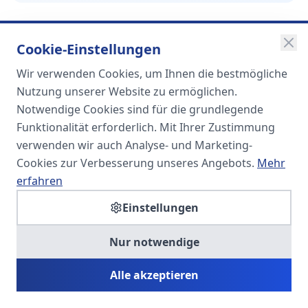
Cookie-Einstellungen
Wir verwenden Cookies, um Ihnen die bestmögliche
SOMA
Nutzung unserer Website zu ermöglichen.
Unternehmensgruppe
Notwendige Cookies sind für die grundlegende
Funktionalität erforderlich. Mit Ihrer Zustimmung
Spezialisiert auf Fach- und
verwenden wir auch Analyse- und Marketing-
Führungskräfte in der
Cookies zur Verbesserung unseres Angebots.
Mehr
Personaldienstleistung
erfahren
Einstellungen
SOMA HR KONSULT UG
Nur notwendige
Personalberatung & Executive Search
Alle akzeptieren