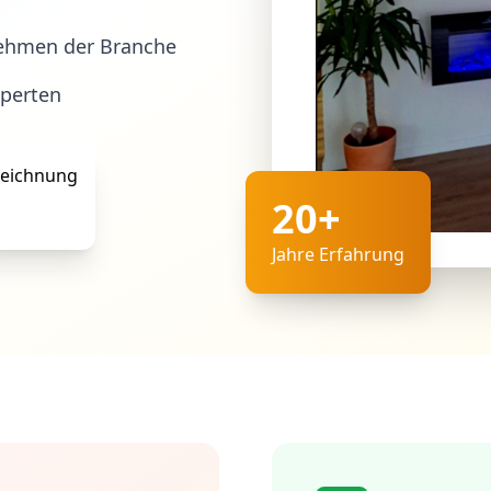
ehmen der Branche
xperten
20+
Jahre Erfahrung