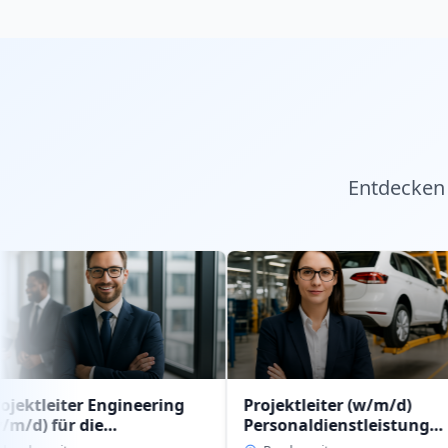
Entdecken 
r Engineering
Projektleiter (w/m/d)
JO
die
Personaldienstleistung
Reg
nstleistung
intern im Geschäftsbereich
(w/