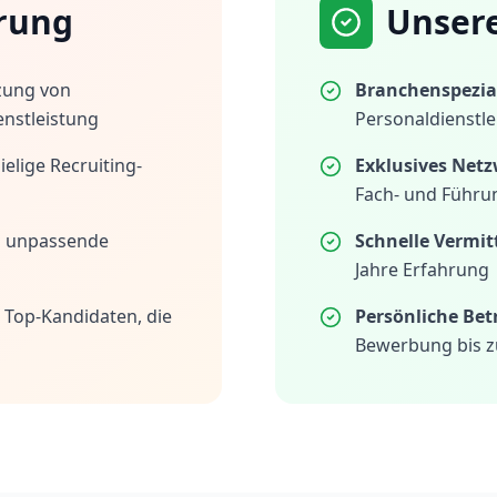
rung
Unser
zung von
Branchenspezial
enstleistung
Personaldienstle
elige Recruiting-
Exklusives Netz
Fach- und Führu
h unpassende
Schnelle Vermit
Jahre Erfahrung
 Top-Kandidaten, die
Persönliche Be
Bewerbung bis z