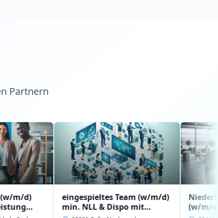
en Partnern
eingespieltes Team (w/m/d)
Niederlassungsle
min. NLL & Dispo mit
(w/m/d) mit
Erfahrung bzw.
Führungserfahru