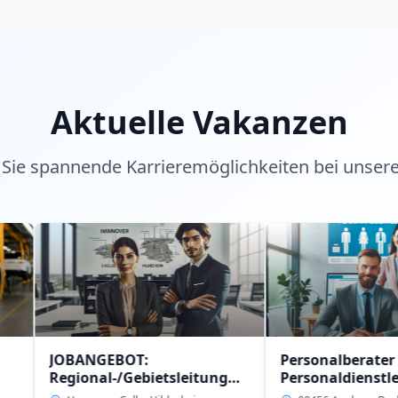
Aktuelle Vakanzen
Sie spannende Karrieremöglichkeiten bei unser
BANGEBOT:
Personalberater (w/m/d)
ional-/Gebietsleitung
Personaldienstleistung
m/d)
intern in 09456 Anaberg-